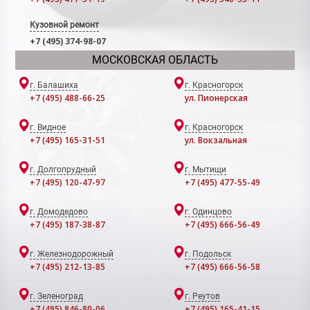
Кузовной ремонт
+7 (495) 374-98-07
МОСКОВСКАЯ ОБЛАСТЬ
г. Балашиха
г. Красногорск
+7 (495) 488-66-25
ул. Пионерская
г. Видное
г. Красногорск
+7 (495) 165-31-51
ул. Вокзальная
г. Долгопрудный
г. Мытищи
+7 (495) 120-47-97
+7 (495) 477-55-49
г. Домодедово
г. Одинцово
+7 (495) 187-38-87
+7 (495) 666-56-49
г. Железнодорожный
г. Подольск
+7 (495) 212-13-85
+7 (495) 666-56-58
г. Зеленоград
г. Реутов
+7 (495) 846-80-06
+7 (495) 165-41-15