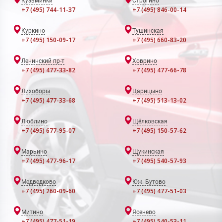
Кузьминки
Строгино
+7 (495) 744-11-37
+7 (495) 846-00-14
Куркино
Тушинская
+7 (495) 150-09-17
+7 (495) 660-83-20
Ленинский пр-т
Ховрино
+7 (495) 477-33-82
+7 (495) 477-66-78
Лихоборы
Царицыно
+7 (495) 477-33-68
+7 (495) 513-13-02
Люблино
Щёлковская
+7 (495) 677-95-07
+7 (495) 150-57-62
Марьино
Щукинская
+7 (495) 477-96-17
+7 (495) 540-57-93
Медведково
Юж. Бутово
+7 (495) 260-09-60
+7 (495) 477-51-03
Митино
Ясенево
+7 (495) 477-51-19
+7 (495) 540-53-11